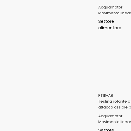
Acquamotor
Movimento linea
Settore
alimentare
RT111-AB
Testina rotante 
attacco assiale pe
Acquamotor
Movimento linea
Settore