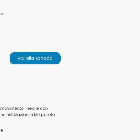
re
Vai alla scheda
a movimento lineare con
r installazioni a filo parete
re