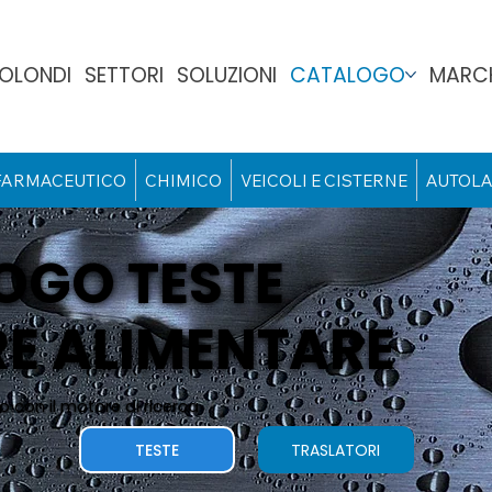
BOLONDI
SETTORI
SOLUZIONI
CATALOGO
MARCH
FARMACEUTICO
CHIMICO
VEICOLI E CISTERNE
AUTOLA
OGO TESTE
E ALIMENTARE
o con il motore di ricerca
TESTE
TRASLATORI