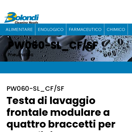
ALIMENTARE
ENOLOGICO
FARMACEUTICO
CHIMICO
PW060-SL_CF/SF
Pneumatica
PW060-SL_CF/SF
Testa di lavaggio
frontale modulare a
quattro braccetti per