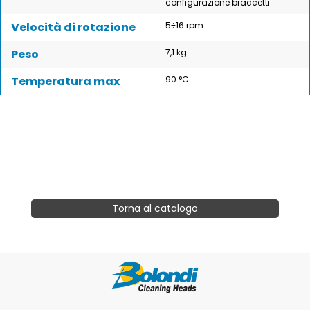
configurazione braccetti
Velocità di rotazione
5÷16 rpm
Peso
7,1 kg
Temperatura max
90 °C
Torna al catalogo