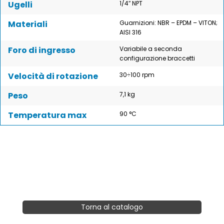
Ugelli
1/4″ NPT
Materiali
Guarnizioni: NBR – EPDM – VITON;
AISI 316
Foro di ingresso
Variabile a seconda
configurazione braccetti
Velocità di rotazione
30÷100 rpm
Peso
7,1 kg
Temperatura max
90 °C
Torna al catalogo