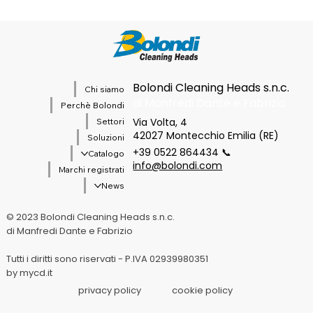
Bolondi Cleaning Heads s.n.c.
Chi siamo
di Manfredi Dante e Fabrizio
Perchè Bolondi
Via Volta, 4
Settori
42027 Montecchio Emilia (RE)
Soluzioni
+39 0522 864434 📞
Catalogo
info@bolondi.com
Marchi registrati
News
© 2023 Bolondi Cleaning Heads s.n.c.
di Manfredi Dante e Fabrizio
Tutti i diritti sono riservati - P.IVA 02939980351
by mycd.it
privacy policy
cookie policy