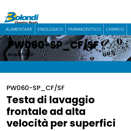
ALIMENTARE
ENOLOGICO
FARMACEUTICO
CHIMICO
PW060-SP_CF/SF
Acquamotor
PW060-SP_CF/SF
Testa di lavaggio
frontale ad alta
velocità per superfici