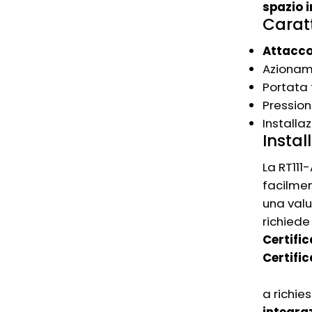
spazio 
Caratt
Attacco
Azioname
Portata 
Pression
Installa
Instal
La RT111
facilmen
una valu
richied
Certifi
Certifi
a richie