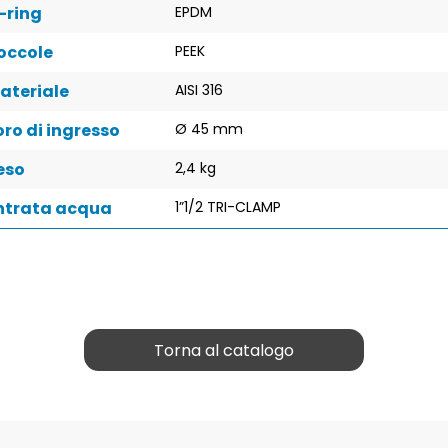
-ring
EPDM
occole
PEEK
ateriale
AISI 316
oro di ingresso
Ø 45 mm
eso
2,4 kg
ntrata acqua
1”1/2 TRI-CLAMP
Torna al catalogo