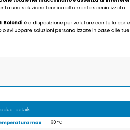
ione totale nel macchinario e assenza di interferen
nta una soluzione tecnica altamente specializzata.
di
Bolondi
è a disposizione per valutare con te la corr
 o sviluppare soluzioni personalizzate in base alle tue
roduct details
emperatura max
90 °C