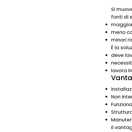
Si muov
fonti di 
maggior
meno c
minori r
È la solu
deve la
necessit
lavora 
Vantag
installa
Non inte
Funzion
Struttur
Manuten
Il vanta