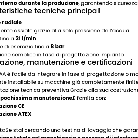
interno durante la produzione
, garantendo sicurezza 
eristiche tecniche principali
 radiale
nto assiale grazie alla sola pressione dell’acqua
fino a
31 l/min
e di esercizio fino a
8 bar
zione semplice in fase di progettazione impianto
lazione, manutenzione e certificazioni
-AA è facile da integrare in fase di progettazione o mo
te installabile su macchine già completamente finite,
tazione tecnica preventiva.Grazie alla sua costruzio
e
pochissima manutenzione
.È fornita con:
cazione CE
cazione ATEX
staSe stai cercando una testina di lavaggio che gara