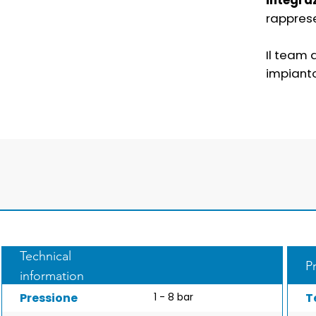
integraz
rapprese
Il team 
impianto
Technical
P
information
Pressione
1 - 8 bar
T