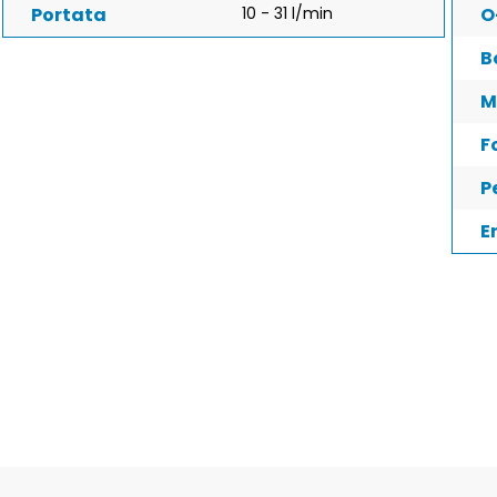
Portata
10 - 31 l/min
O
B
M
F
P
E