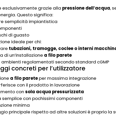
e esclusivamente grazie alla
pressione dell’acqua
, 
energia. Questo significa:
e semplicità impiantistica
omponenti
ischi di guasto
zione ideale per chi:
vare
tubazioni, tramogge, coclee o interni macchin
a di un’installazione
a filo parete
in ambienti regolamentati secondo standard cGMP
gi concreti per l’utilizzatore
zione
a filo parete
per massima integrazione
rferisce con il prodotto in lavorazione
amento con
sola acqua pressurizzata
a semplice con pochissimi componenti
zione minima
ggio principale rispetto ad altre soluzioni è proprio la