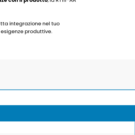
ze con il prodotto
, la RT111-AA
etta integrazione nel tuo
 esigenze produttive.