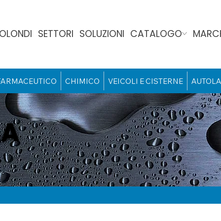
BOLONDI
SETTORI
SOLUZIONI
CATALOGO
MARCH
FARMACEUTICO
CHIMICO
VEICOLI E CISTERNE
AUTOLA
AA