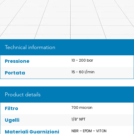
Technical information
Pressione
10 - 200 bar
Portata
15 - 60 l/min
Product details
Filtro
700 micron
Ugelli
1/8” NPT
Materiali Guarnizioni
NBR – EPDM – VITON