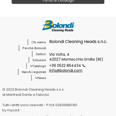
Torna al catalogo
Bolondi Cleaning Heads s.n.c.
Chi siamo
di Manfredi Dante e Fabrizio
Perchè Bolondi
Via Volta, 4
Settori
42027 Montecchio Emilia (RE)
Soluzioni
+39 0522 864434 📞
Catalogo
info@bolondi.com
Marchi registrati
News
© 2023 Bolondi Cleaning Heads s.n.c.
di Manfredi Dante e Fabrizio
Tutti i diritti sono riservati - P.IVA 02939980351
by mycd.it