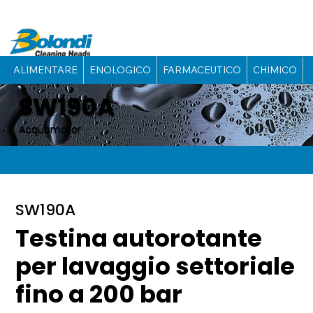
ALIMENTARE
ENOLOGICO
FARMACEUTICO
CHIMICO
SW190A
Acquamotor
SW190A
Testina autorotante
per lavaggio settoriale
fino a 200 bar