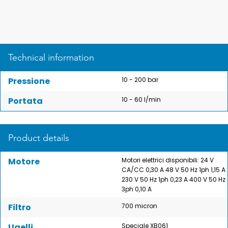
Technical information
Pressione
10 - 200 bar
Portata
10 - 60 l/min
Product details
Motore
Motori elettrici disponibili: 24 V
CA/CC 0,30 A 48 V 50 Hz 1ph 1,15 A
230 V 50 Hz 1ph 0,23 A 400 V 50 Hz
3ph 0,10 A
Filtro
700 micron
Ugelli
Speciale XB061