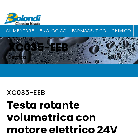
ALIMENTARE
ENOLOGICO
FARMACEUTICO
CHIMICO
XC035-EEB
Elettrica
XC035-EEB
Testa rotante
volumetrica con
motore elettrico 24V