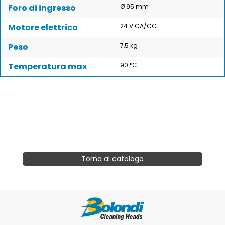
Foro di ingresso
Ø 95 mm
Motore elettrico
24 V CA/CC
Peso
7,5 kg
Temperatura max
90 °C
Torna al catalogo