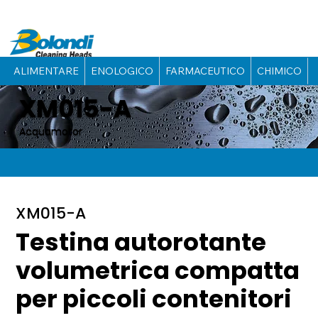
ALIMENTARE
ENOLOGICO
FARMACEUTICO
CHIMICO
XM015-A
Acquamotor
XM015-A
Testina autorotante
volumetrica compatta
per piccoli contenitori