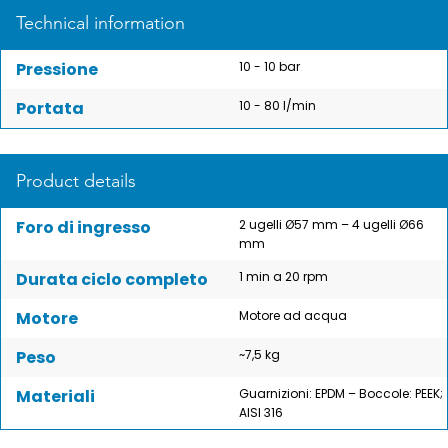
Technical information
Pressione
10 - 10 bar
Portata
10 - 80 l/min
Product details
Foro di ingresso
2 ugelli Ø57 mm – 4 ugelli Ø66
mm
Durata ciclo completo
1 min a 20 rpm
Motore
Motore ad acqua
Peso
~7,5 kg
Materiali
Guarnizioni: EPDM – Boccole: PEEK;
AISI 316