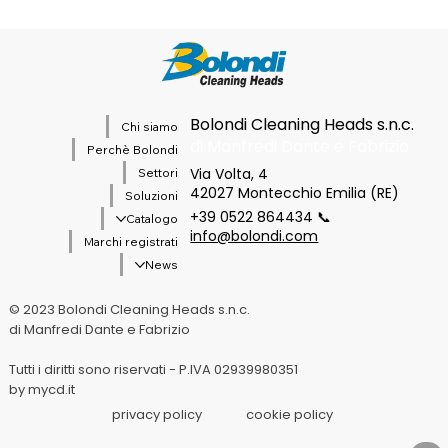
Bolondi Cleaning Heads s.n.c.
Chi siamo
di Manfredi Dante e Fabrizio
Perchè Bolondi
Via Volta, 4
Settori
42027 Montecchio Emilia (RE)
Soluzioni
+39 0522 864434 📞
Catalogo
info@bolondi.com
Marchi registrati
News
© 2023 Bolondi Cleaning Heads s.n.c.
di Manfredi Dante e Fabrizio
Tutti i diritti sono riservati - P.IVA 02939980351
by mycd.it
privacy policy
cookie policy