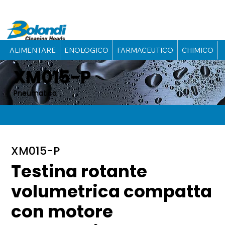
ALIMENTARE
ENOLOGICO
FARMACEUTICO
CHIMICO
XM015-P
Pneumatica
XM015-P
Testina rotante
volumetrica compatta
con motore