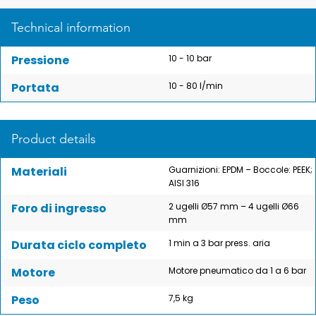
Technical information
Pressione
10 - 10 bar
Portata
10 - 80 l/min
Product details
Materiali
Guarnizioni: EPDM – Boccole: PEEK;
AISI 316
Foro di ingresso
2 ugelli Ø57 mm – 4 ugelli Ø66
mm
Durata ciclo completo
1 min a 3 bar press. aria
Motore
Motore pneumatico da 1 a 6 bar
Peso
7,5 kg