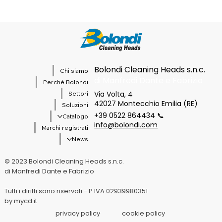
Bolondi Cleaning Heads s.n.c.
Chi siamo
di Manfredi Dante e Fabrizio
Perchè Bolondi
Via Volta, 4
Settori
42027 Montecchio Emilia (RE)
Soluzioni
+39 0522 864434 📞
Catalogo
info@bolondi.com
Marchi registrati
News
© 2023 Bolondi Cleaning Heads s.n.c.
di Manfredi Dante e Fabrizio
Tutti i diritti sono riservati - P.IVA 02939980351
by mycd.it
privacy policy
cookie policy